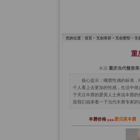
您的位置：
首页
>
无创美容
>
无创塑型
>
无
重
来源:
重庆当代整形美
核心提示：嘴唇性感的标准，
个人看上去更加的性感，生活中很
于关注丰唇的爱美人士来说丰唇的
面我们就来看一下当代丰唇专家的
丰唇价格
爱贝芙丰唇