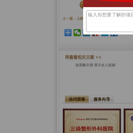
上一篇：
上睑下垂该怎么矫正？
玻尿酸丰唇 展示女人妩媚
当代荣誉
服务向导