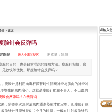
脸针
> 正文
瘦脸针会反弹吗
容医院
浏览量：5859
进入专家答疑区
瘦脸的目的，也是目前理想的瘦脸方法。瘦脸针相较于磨
、见效快等优势。那瘦脸针会反弹吗？
法，瘦脸针是利用肉毒杆菌暂时性阻断神经与肌肉的神经冲
肥厚增生的肌肉缩小。这就是瘦脸针能在不开刀、不出血的
瘦脸会反弹吗？在线咨询
效果，需要多次注射后肌肉逐渐萎缩才能定型。但瘦脸针效
瘦脸针针只能维持6-12个月的时间，一般在注射瘦脸针后