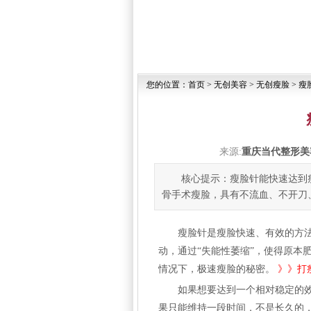
您的位置：
首页
>
无创美容
>
无创瘦脸
>
瘦
来源:
重庆当代整形美
核心提示：瘦脸针能快速达到
骨手术瘦脸，具有不流血、不开刀
瘦脸
针是瘦脸快速、有效的方
动，通过“失能性萎缩”，使得原本
情况下，极速瘦脸的秘密。
》》
打
如果想要达到一个相对稳定的
果只能维持一段时间，不是长久的，