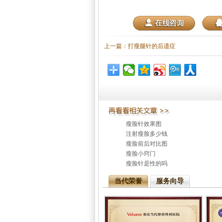
上一篇：
打瘦腿针的后遗症
瘦脸针效果图
注射瘦脸多少钱
瘦脸前后对比图
瘦脸小窍门
瘦脸针是性的吗
当代荣誉
服务向导